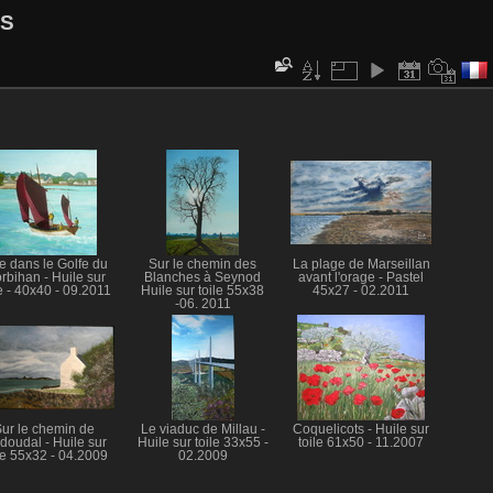
LS
e dans le Golfe du
Sur le chemin des
La plage de Marseillan
rbihan - Huile sur
Blanches à Seynod
avant l'orage - Pastel
le - 40x40 - 09.2011
Huile sur toile 55x38
45x27 - 02.2011
-06. 2011
ur le chemin de
Le viaduc de Millau -
Coquelicots - Huile sur
doudal - Huile sur
Huile sur toile 33x55 -
toile 61x50 - 11.2007
le 55x32 - 04.2009
02.2009