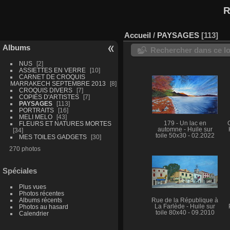
R
Accueil
/
PAYSAGES
113
Albums
Rechercher dans ce lo
NUS
2
ASSIETTES EN VERRE
10
CARNET DE CROQUIS
MARRAKECH SEPTEMBRE 2013
8
CROQUIS DIVERS
7
COPIES D'ARTISTES
7
PAYSAGES
113
PORTRAITS
16
MELI MELO
43
FLEURS ET NATURES MORTES
179 - Un lac en
automne - Huile sur
34
toile 50x30 - 02.2022
MES TOILES GADGETS
30
270 photos
Spéciales
Plus vues
Photos récentes
Albums récents
Rue de la République à
Photos au hasard
La Farlède - Huile sur
toile 80x40 - 09.2010
Calendrier