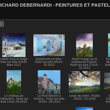
ICHARD DEBERNARDI - PEINTURES ET PASTE
t
Cadole sous la neige -
Symphonie en bleu -
Avant l'orage sur le
Yol
Huile sur toile 30x30 -
Huile sur toile 46x33 -
chateau de Puivert -
Mo
Mars 2012
02.2012
Huile sur toile 27x19 -
toi
01.2012
Le château de
Le Pont Morens à
Lever de soleil - Pastel
S
Puilaurens - Huile sur
Annecy - Huile sur toile
50x35 - 01.2010
Ca
toile 14x22 09.2010
30x30 - 06.2010
toi