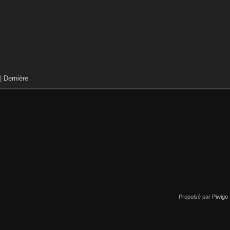
|
Dernière
Propulsé par
Piwigo