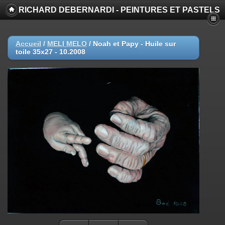
RICHARD DEBERNARDI - PEINTURES ET PASTELS
Accueil
/
MELI MELO
/
Noah et Papy - Huile sur
toile 35x27 - 10.2008